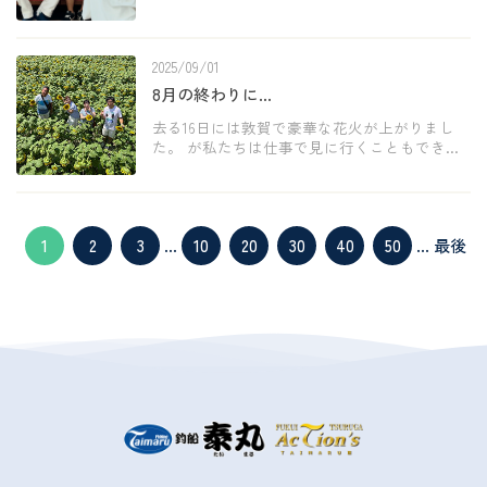
淋しい夏でしたから3人で思いっきり遊んで温
泉に泊まろう、ってことで。泰吾さんと侑子
ちゃんが快く承諾してくれました。もちろん
2025/09/01
徹さんとお嫁ちゃ […]
8月の終わりに…
去る16日には敦賀で豪華な花火が上がりまし
た。 が私たちは仕事で見に行くこともできず
夕飯食べながらテレビで見ていました。 最初
はね「わぁ、すご〜い！」とか「キレイやな
ぁ」って感動してたんだけど、だんだんせつ
なくなってきて […]
1
2
3
...
10
20
30
40
50
...
最後