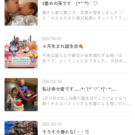
3番めの孫です╰(*´︶`*)╯♡
徹さん家に第二子、次男が誕生しました（＾
Ｏ＾☆♪またまた親父船長にそっくり？？ お
乳よく飲んでよく寝てます。これからすくす
く育つのだよ、航平(こうへい)くん(о´∀`о) そし
て我が家の侑子ちゃん、ギリギリまで仕事が
2026/04/26
んば […]
４月生まれ誕生会
今年は皆んなの都合が全然揃わずお祝いは
各々で、ということになりました。 20日生ま
れの泰吾さんはもちろん侑子ちゃんと2人っき
りで2泊3日の温泉へと
でもね、午前中には
タイラバ出船してきっちり仕事はして行きま
2026/04/04
した=(^. […]
私は幸せ者です..｡.:*･'(*ﾟ▽ﾟ*)’･*:.｡.
3月31日は私し59歳の誕生日でした(*≧∀≦*)
朝イチからハリミツさん夫妻による祝いのビ
デオメッセージをいただき、ノセさんは手作
りバースデーケーキを持って来てくれました
「えぇ〰︎これホンマに作ったのぉ〰︎！」っ
2026/03/18
て叫 […]
そろそろ春かな(・・?)