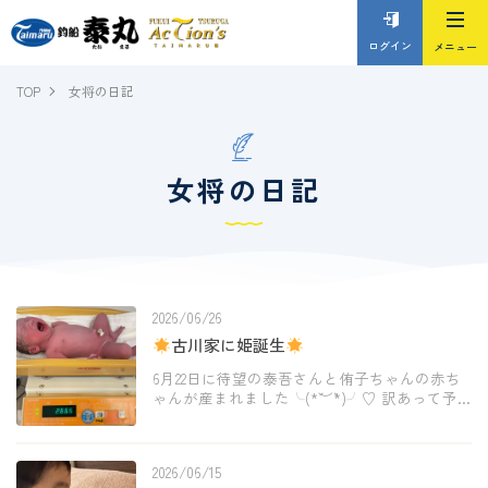
ログイン
TOP
女将の日記
女将の日記
2026/06/26
古川家に姫誕生
6月22日に待望の泰吾さんと侑子ちゃんの赤ち
ゃんが産まれました╰(*´︶`*)╯♡ 訳あって予
定日より早く産まれたんだけど元気なかわい
い女の子です
古川家に77年ぶりの女の子の
誕生とあって私たちは「姫」と呼んでいます
2026/06/15
[…]