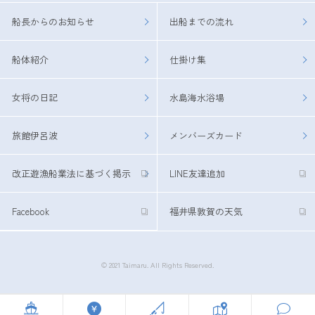
船長からのお知らせ
出船までの流れ
船体紹介
仕掛け集
女将の日記
水島海水浴場
旅館伊呂波
メンバーズカード
改正遊漁船業法に基づく掲示
LINE友達追加
Facebook
福井県敦賀の天気
© 2021 Taimaru. All Rights Reserved.