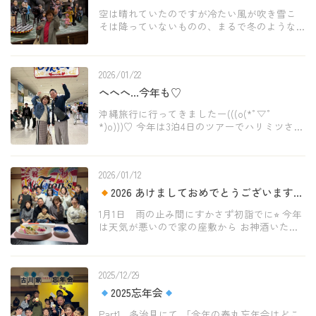
空は晴れていたのですが冷たい風が吹き雪こ
そは降っていないものの、まるで冬のような
寒さの敦賀でした。ここ最近ようやく暖かさ
も伴ってきたように感じられます。 泰丸・
Action’s春のメンテナンスも無事終わり、今
2026/01/22
[…]
へへへ…今年も♡
沖縄旅行に行ってきましたー(((o(*ﾟ▽ﾟ
*)o)))♡ 今年は3泊4日のツアーでハリミツさん
と♡ 今まで行ったことのない所への観光
お
天気がすこぶる快晴
大浴場付きオーシャン
ビューのとても素敵なホテル
感動の沖縄を
2026/01/12
満 […]
2026 あけましておめでとうございます
1月1日 雨の止み間にすかさず初詣でに⭐︎ 今年
は天気が悪いので家の座敷から お神酒いただ
きます♪ 3人揃って願います…海上安全、大漁
満足 今年も古川家一同よろしくお願いします
m(_ _)m 2日明け方から降った雪… 何 […]
2025/12/29
2025忘年会
Part1 多治見にて 「今年の泰丸忘年会はどこ