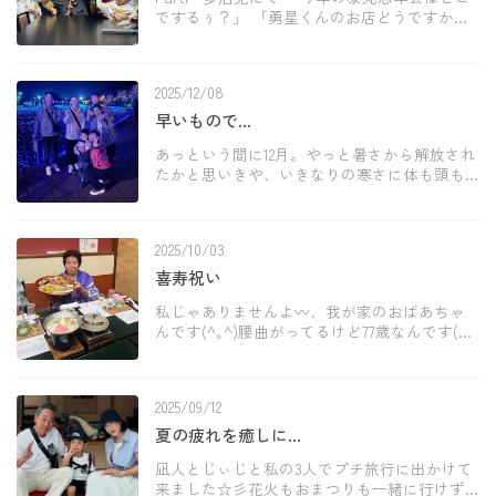
でするぅ？」 「勇星くんのお店どうですか？
焼肉美味しかったですよ！レアなアレもあり
ますし♡」とニッコニコ笑顔で侑子ちゃんが
言うものだから皆なもうんうん頷き即決定！
2025/12/08
多治見 […]
早いもので…
あっという間に12月。やっと暑さから解放され
たかと思いきや、いきなりの寒さに体も頭も
ついていきません(;_;)な〜んか昔、時間よとま
れ、なんて歌あったように思うけど(・・?)ホ
ンマ時間止まってゆっくりできる時間がほし
2025/10/03
いも […]
喜寿祝い
私じゃありませんよ〰︎、我が家のおばあちゃ
んです(^｡^)腰曲がってるけど77歳なんです(笑)
こりゃめでたい！と弟夫婦と一緒にお祝して
きました。紫のちゃんちゃんこに帽子かぶっ
て。本人さんは大層嫌がってましたけど
2025/09/12
(≧∀≦ […]
夏の疲れを癒しに…
凪人とじぃじと私の3人でプチ旅行に出かけて
来ました☆彡花火もおまつりも一緒に行けず