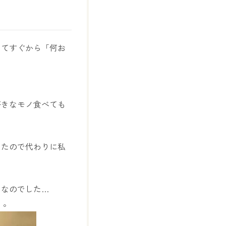
ってすぐから「何お
好きなモノ食べても
ったので代わりに私
んなのでした…
・。