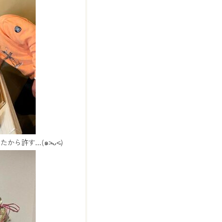
許す…(๑˃̵ᴗ˂̵)