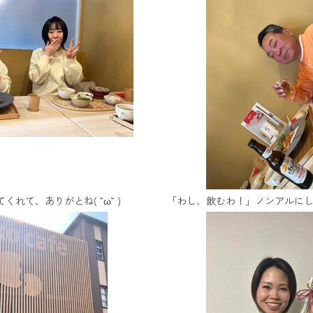
くれて、ありがとね( ˘ω˘ )
「わし、飲むわ！」ノンアルにしたから