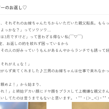
デーのお返し♡
に、それぞれのお嫁ちゃんたちからいただいた親父船長。もら
しよっかな？」ってソワソワ…
は3月ですけど」って言わざる得ない私(￣▽￣)
定、お返しの的を絞れず困っているから
もその人の好みっていうもんがあるんやからランチでも誘って
、それがえぇな！」
嫌がらず来てくれました♪三男のお嫁ちゃんは仕事で来れなか
ン頼めよ！」から始まり、
帰れ！」と終始デカい顔にドヤ顔をプラスして上機嫌な親父さ
いしてたのは言うまでもないと思います。・°°・(＞_＜)・°°