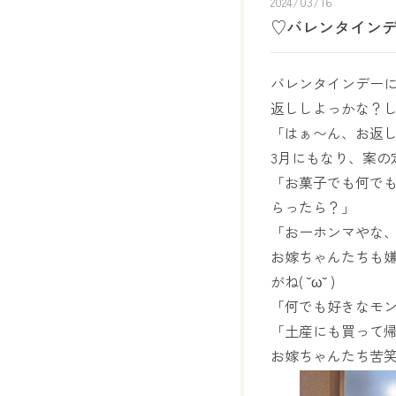
2024/03/16
♡バレンタイン
バレンタインデー
返ししよっかな？
「はぁ〜ん、お返し
3月にもなり、案の
「お菓子でも何で
らったら？」
「おーホンマやな
お嫁ちゃんたちも
がね( ˘ω˘ )
「何でも好きなモ
「土産にも買って
お嫁ちゃんたち苦笑