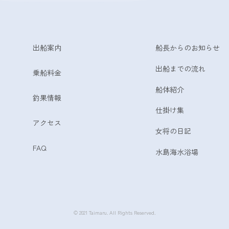
出船案内
船長からのお知らせ
出船までの流れ
乗船料金
船体紹介
釣果情報
仕掛け集
アクセス
女将の日記
FAQ
水島海水浴場
© 2021 Taimaru. All Rights Reserved.