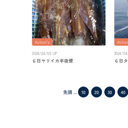
Action's
Action
2024/04/06 UP
2024/04
６日ヤリイカ半夜便
６日タ
先頭
...
10
20
30
40