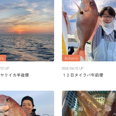
's
Action's
/12 UP
2024/04/12 UP
ヤリイカ半夜便
１２日タイラバ午前便