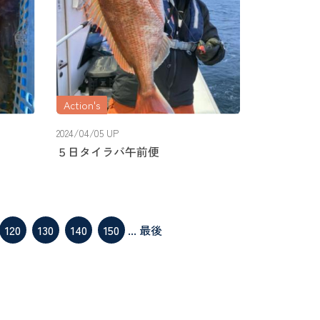
Action's
2024/04/05 UP
５日タイラバ午前便
120
130
140
150
...
最後