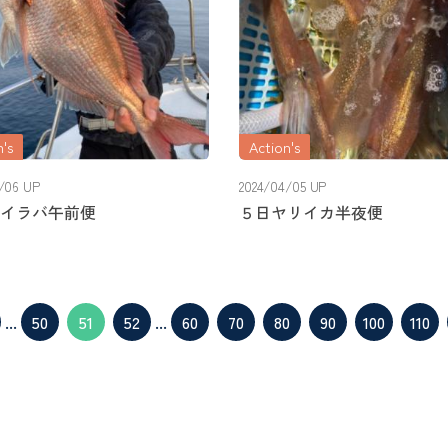
's
Action's
/06 UP
2024/04/05 UP
イラバ午前便
５日ヤリイカ半夜便
...
50
51
52
...
60
70
80
90
100
110