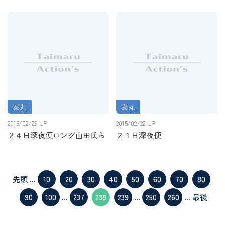
泰丸
泰丸
２４日深夜便ロング山田氏ら
２１日深夜便
2015/02/25 UP
2015/02/22 UP
２４日深夜便ロング山田氏ら
２１日深夜便
先頭
...
10
20
30
40
50
60
70
80
90
100
...
237
238
239
...
250
260
...
最後