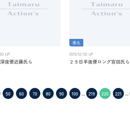
泰丸
深夜便近藤氏ら
２９日半夜便ロング宮田氏ら
/30 UP
2015/12/30 UP
深夜便近藤氏ら
２９日半夜便ロング宮田氏ら
50
60
70
80
90
100
...
219
220
221
...