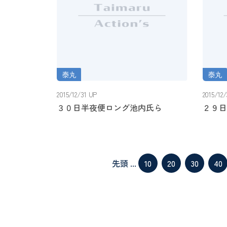
泰丸
泰丸
３０日半夜便ロング池内氏ら
２９日
2015/12/31 UP
2015/12
３０日半夜便ロング池内氏ら
２９日
先頭
...
10
20
30
40