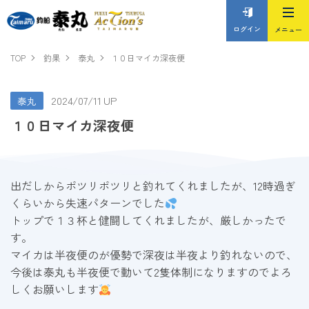
ログイン
TOP
釣果
泰丸
１０日マイカ深夜便
2024/07/11 UP
泰丸
１０日マイカ深夜便
出だしからポツリポツリと釣れてくれましたが、12時過ぎ
くらいから失速パターンでした
トップで１３杯と健闘してくれましたが、厳しかったで
す。
マイカは半夜便のが優勢で深夜は半夜より釣れないので、
今後は泰丸も半夜便で動いて2隻体制になりますのでよろ
しくお願いします