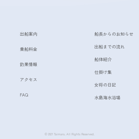
出船案内
船長からのお知らせ
出船までの流れ
乗船料金
船体紹介
釣果情報
仕掛け集
アクセス
女将の日記
FAQ
水島海水浴場
© 2021 Taimaru. All Rights Reserved.