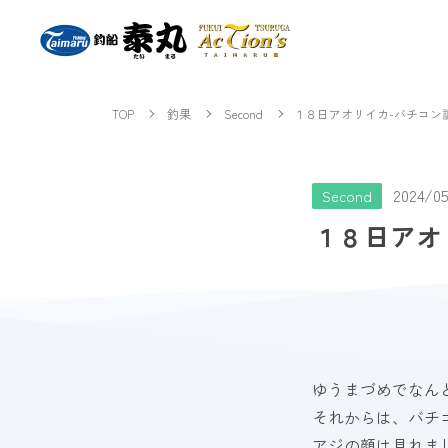
TOP
釣果
Second
１８日アオリイカ-バチコン
2024/05
Second
１８日アオ
ゆうまづめでなん
それからは、バチ
アジの顔は見れま