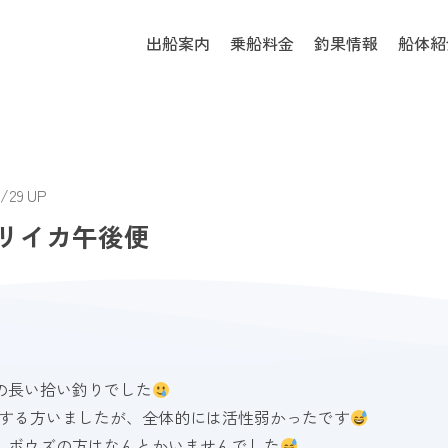
出船案内
乗船料金
釣果情報
船体紹
/29 UP
リイカ午後便
の長い拾い釣りでした
発する方いましたが、全体的には活性弱かったです
、ボウズの方はなんとかいませんでした