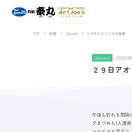
TOP
釣果
Second
２９日アオリイカ午後便
2023/09
Second
２９日アオ
午後も釣れる間隔
夕まづめも1人連
コウイカも混ざり