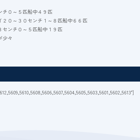
ンチ０～５匹船中４９匹
イ２０～３０センチ１～８匹船中６６匹
８センチ０～５匹船中１９匹
ゴ少々
5612,5609,5610,5608,5606,5607,5604,5605,5603,5601,5602,5613"]