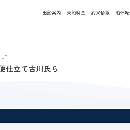
出船案内
乗船料金
釣果情報
船体紹
0 UP
便仕立て古川氏ら