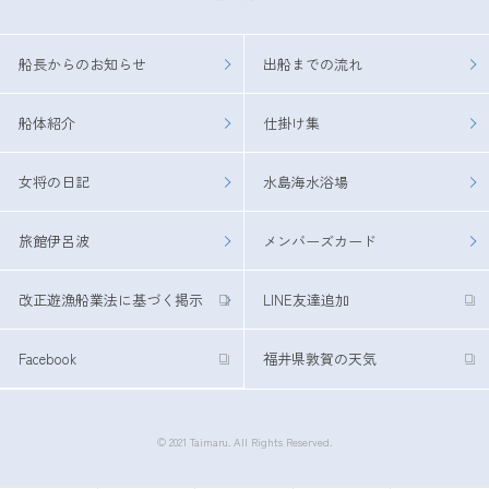
船長からのお知らせ
出船までの流れ
船体紹介
仕掛け集
女将の日記
水島海水浴場
旅館伊呂波
メンバーズカード
改正遊漁船業法に基づく掲示
LINE友達追加
Facebook
福井県敦賀の天気
© 2021 Taimaru. All Rights Reserved.