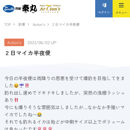
ログイン
TOP
釣果
Action's
２日マイカ半夜便
2023/06/02 UP
Action's
２日マイカ半夜便
今日の半夜便は雨降りの恩恵を受けて爆釣を目指してきま
した
釣れ出し遅めでドキドキしましたが、突然の浅棚ラッシュ
あり
今にも爆りそうな雰囲気はしましたが…なかなか手強いマ
イカでしたね〜
それでも釣れるイカは殆どが中剣サイズ以上でボリューム
は良かったです