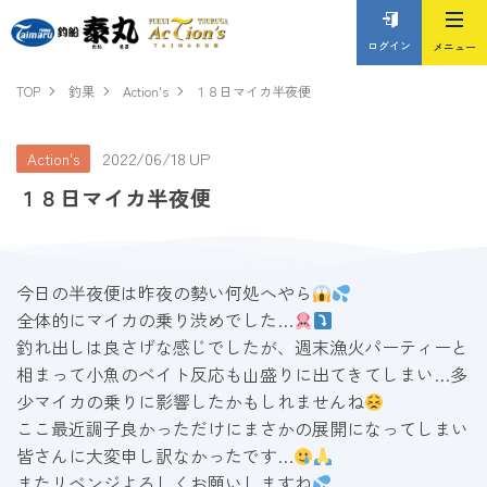
ログイン
TOP
釣果
Action's
１８日マイカ半夜便
2022/06/18 UP
Action's
１８日マイカ半夜便
今日の半夜便は昨夜の勢い何処へやら
全体的にマイカの乗り渋めでした…
釣れ出しは良さげな感じでしたが、週末漁火パーティーと
相まって小魚のベイト反応も山盛りに出てきてしまい…多
少マイカの乗りに影響したかもしれませんね
ここ最近調子良かっただけにまさかの展開になってしまい
皆さんに大変申し訳なかったです…
またリベンジよろしくお願いしますね