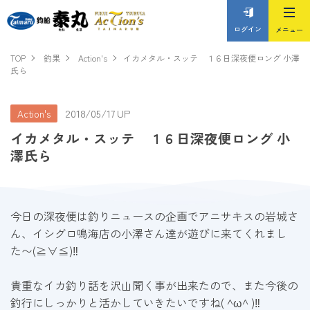
ログイン
TOP
釣果
Action's
イカメタル・スッテ １６日深夜便ロング 小澤
氏ら
2018/05/17 UP
Action's
イカメタル・スッテ １６日深夜便ロング 小
澤氏ら
今日の深夜便は釣りニュースの企画でアニサキスの岩城さ
ん、イシグロ鳴海店の小澤さん達が遊びに来てくれまし
た〜(≧∀≦)‼︎
貴重なイカ釣り話を沢山聞く事が出来たので、また今後の
釣行にしっかりと活かしていきたいですね( ^ω^ )‼︎