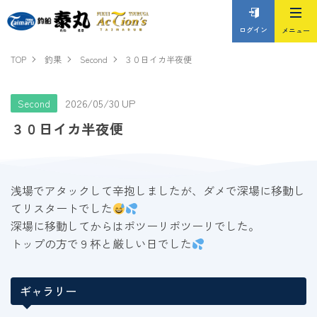
ログイン
TOP
釣果
Second
３０日イカ半夜便
2026/05/30 UP
Second
３０日イカ半夜便
浅場でアタックして辛抱しましたが、ダメで深場に移動し
てリスタートでした
深場に移動してからはポツーリポツーリでした。
トップの方で９杯と厳しい日でした
ギャラリー