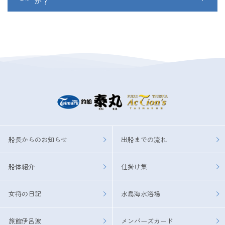
■迷惑メールフォルダに届いていないか
か？
まれに迷惑メールフォルダに届くこともありますので、フォ
ルダをご確認ください。
■ご利用のスマートフォンやパソコンで、受信拒否設定など
をしていないか
設定をしている場合は、「info@taimaru.jp」を受信可能な設
定に変更してください。
船長からのお知らせ
出船までの流れ
船体紹介
仕掛け集
女将の日記
水島海水浴場
旅館伊呂波
メンバーズカード