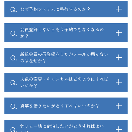
なぜ予約システムに移行するのか？
会員登録しないともう予約できなくなるの
か？
新規会員の仮登録をしたがメールが届かない
のはなぜか？
人数の変更・キャンセルはどのようにすれば
仮登録完了のメールが届かない場合は、下記項目をご確認く
いいか？
ださい。
■ご登録いただいたメールアドレスが正しいか
マイページ
貸竿を借りたいがどうすればいいのか？
仮登録をしたメールアドレスを間違えた場合や、仮登録をし
たメールアドレスの確認が困難な場合は、再度仮登録してく
ださい。
につきまし
釣りと一緒に宿泊したいがどうすればよい
ては全額ご負担いただきます。